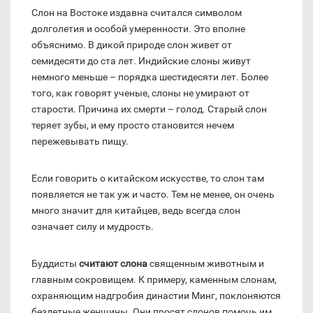
Слон на Востоке издавна считался символом
долголетия и особой умеренности. Это вполне
объяснимо. В дикой природе слон живет от
семидесяти до ста лет. Индийские слоны живут
немного меньше – порядка шестидесяти лет. Более
того, как говорят ученые, слоны не умирают от
старости. Причина их смерти – голод. Старый слон
теряет зубы, и ему просто становится нечем
пережевывать пищу.
Если говорить о китайском искусстве, то слон там
появляется не так уж и часто. Тем не менее, он очень
много значит для китайцев, ведь всегда слон
означает силу и мудрость.
Буддисты
считают слона
священным животным и
главным сокровищем. К примеру, каменным слонам,
охраняющим надгробия династии Минг, поклоняются
бездетные женщины. Они просят слонов помочь им