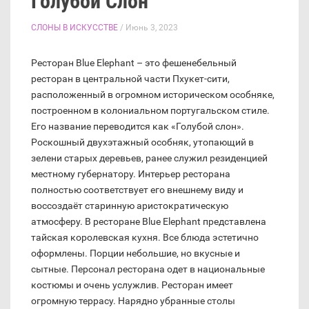
Голубой Слон
СЛОНЫ В ИСКУССТВЕ
/ Июнь 3, 2023
Ресторан Blue Elephant – это фешенебельный
ресторан в центральной части Пхукет-сити,
расположенный в огромном историческом особняке,
построенном в колониальном португальском стиле.
Его название переводится как «Голубой слон».
Роскошный двухэтажный особняк, утопающий в
зелени старых деревьев, ранее служил резиденцией
местному губернатору. Интерьер ресторана
полностью соответствует его внешнему виду и
воссоздаёт старинную аристократическую
атмосферу. В ресторане Blue Elephant представлена
тайская королевская кухня. Все блюда эстетично
оформлены. Порции небольшие, но вкусные и
сытные. Персонал ресторана одет в национальные
костюмы и очень услужлив. Ресторан имеет
огромную террасу. Нарядно убранные столы