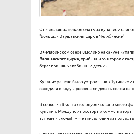
От желающих понаблюдать за купанием слонов 
"Большой Варшавский цирк в Челябинске"
В челябинском озере Смолино накануне купали
Варшавского цирка
, прибывшего в город с га
берег пришли челябинцы с детьми.
Купание решено было устроить на «Путинском
заходили в воду и разрешали делать селфи на 
В соцсети «ВКонтакте» опубликовано много фо
купания. Между тем некоторые комментаторы по
тут еще и слоны!!!» — написал один из пользова
Однако непосредственные свидетели купания с