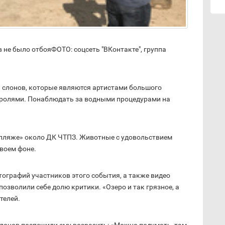
не было отбояФОТО: соцсеть "ВКонтакте", группа
 слонов, которые являются артистами большого
стролями. Понаблюдать за водными процедурами на
 пляже» около ДК ЧТПЗ. Животные с удовольствием
своем фоне.
тографий участников этого события, а также видео
зволили себе долю критики. «Озеро и так грязное, а
телей.
лонов поспешили ему возразить: «Можно подумать, там