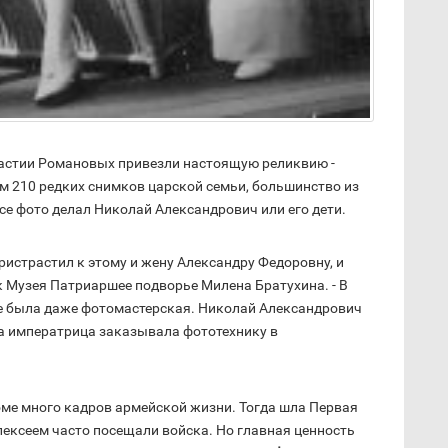
настии Романовых привезли настоящую реликвию -
м 210 редких снимков царской семьи, большинство из
се фото делал Николай Александрович или его дети.
истрастил к этому и жену Александру Федоровну, и
ик Музея Патриаршее подворье Милена Братухина. - В
е была даже фотомастерская. Николай Александрович
а императрица заказывала фототехнику в
ме много кадров армейской жизни. Тогда шла Первая
лексеем часто посещали войска. Но главная ценность