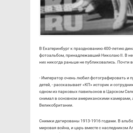
В Екатеринбург к празднованию 400-летию ди
фотоальбом, принадлежавший Николаю II. В не
них никогда раньше не публиковались. Почти в
- Император очень любил фотографировать и пр
детей, - рассказывает «КП» историк и сотрудн
одном из парковых павильонов в Царском Сел
снимал в основном американскими камерами, 
Великобритании.
Снимки датированы 1913-1916 годами. В альбо
мировая война, и царь вместе с наследником А