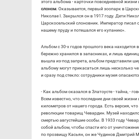
этого альбома - карточки повседневной жизни
слоном
. Оказывается, первый зоопарк в Царск
Николае I. Закрылся он в 1917 году. Дети Никол
Царскосельский слоновник. Император писал об
нашему пруду и потешался его купанию».
Альбом с 30-х годов прошлого века находится 
бережно хранился в запасниках, и лишь единиц
вышла из-под запрета, альбом представили шир
альбому могут прикасаться лишь несколько чел
и сразу под стекло: сотрудники музея опасают
- Как альбом оказался в Златоусте - тайна, - г
Всем известно, что последние дни своей жизни 
километров от нашего города. Есть версия, чт
революции товарищ Чевардин. Музей находился
смертью августейшие особы. В 1933 году Чевард
собой альбом, чтобы спасти его от уничтожен
по прозвищу Касьян, он же Чудинов Дмитрий Ми