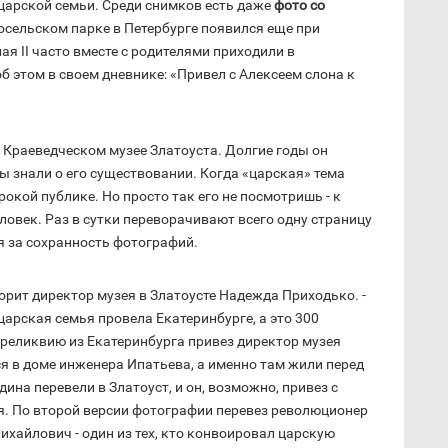
 царской семьи. Среди снимков есть даже
фото со
осельском парке в Петербурге появился еще при
ая II часто вместе с родителями приходили в
 этом в своем дневнике: «Привел с Алексеем слона к
в Краеведческом музее Златоуста. Долгие годы он
ы знали о его существовании. Когда «царская» тема
окой публике. Но просто так его не посмотришь - к
овек. Раз в сутки переворачивают всего одну страницу
ся за сохранность фотографий.
оворит директор музея в Златоусте Надежда Приходько. -
царская семья провела Екатеринбурге, а это 300
о реликвию из Екатеринбурга привез директор музея
 в доме инженера Ипатьева, а именно там жили перед
ина перевели в Златоуст, и он, возможно, привез с
ия. По второй версии фотографии перевез революционер
хайлович - один из тех, кто конвоировал царскую