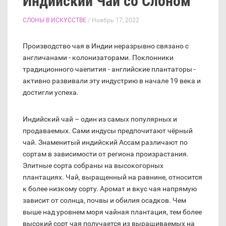
Индийский Чай со Слоном
СЛОНЫ В ИСКУССТВЕ
/ Ноябрь 17, 2022
Производство чая в Индии неразрывно связано с
англичанами - колонизаторами. Поклонники
традиционного чаепития - английские плантаторы -
активно развивали эту индустрию в начале 19 века и
достигли успеха.
Индийский чай – один из самых популярных и
продаваемых. Сами индусы предпочитают чёрный
чай. Знаменитый индийский Ассам различают по
сортам в зависимости от региона произрастания.
Элитные сорта собраны на высокогорных
плантациях. Чай, выращенный на равнине, относится
к более низкому сорту. Аромат и вкус чая напрямую
зависит от солнца, почвы и обилия осадков. Чем
выше над уровнем моря чайная плантация, тем более
высокий сорт чая получается из выращиваемых на