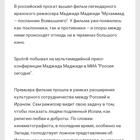
В российский прокат вышел фильм легендарного
иранского режиссера Маджида Маджиди "Мухаммад
– посланник Всевышнего". У фильма уже появились
как поклонники, так и противники – и споры между
ними происходят отнюдь не в терминах большого
кино.
Sputnik побывал на мультимедийной пресс-
конференции Маджида Маджиди в МИА "Россия
сегодня".
Премьера фильма прошла в рамках расширения
культурного сотрудничества между Россией и
Ираном. Сам режиссер видит свою задачу в том,
чтобы показать людям подлинный Ислам, как
религию любви и доброты. По словам
кинематографиста, в последнее время, особенно на
Западе, господствует ложное представление об
Исламе, как о религии насилия и террора, вызванное,