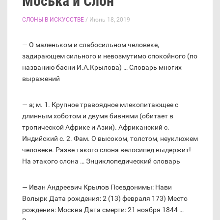
Моська и Слон
СЛОНЫ В ИСКУССТВЕ
/ Июнь 18, 2019
— О маленьком и слабосильном человеке,
задирающем сильного и невозмутимо спокойного (по
названию басни И.А.Крылова) … Словарь многих
выражений
— а; м. 1. Крупное травоядное млекопитающее с
длинным хоботом и двумя бивнями (обитает в
тропической Африке и Азии). Африканский с.
Индийский с. 2. Фам. О высоком, толстом, неуклюжем
человеке. Разве такого слона велосипед выдержит!
На этакого слона … Энциклопедический словарь
— Иван Андреевич Крылов Псевдонимы: Нави
Волырк Дата рождения: 2 (13) февраля 173) Место
рождения: Москва Дата смерти: 21 ноября 1844 …