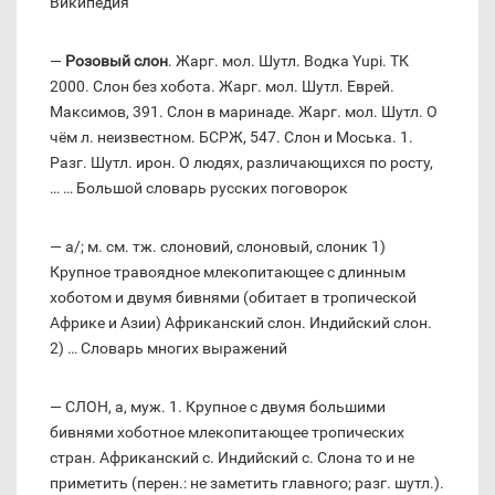
Википедия
—
Розовый слон
. Жарг. мол. Шутл. Водка Yupi. ТК
2000. Слон без хобота. Жарг. мол. Шутл. Еврей.
Максимов, 391. Слон в маринаде. Жарг. мол. Шутл. О
чём л. неизвестном. БСРЖ, 547. Слон и Моська. 1.
Разг. Шутл. ирон. О людях, различающихся по росту,
… … Большой словарь русских поговорок
— а/; м. см. тж. слоновий, слоновый, слоник 1)
Крупное травоядное млекопитающее с длинным
хоботом и двумя бивнями (обитает в тропической
Африке и Азии) Африканский слон. Индийский слон.
2) … Словарь многих выражений
— СЛОН, а, муж. 1. Крупное с двумя большими
бивнями хоботное млекопитающее тропических
стран. Африканский с. Индийский с. Слона то и не
приметить (перен.: не заметить главного; разг. шутл.).