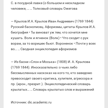
С. в посудной лавке (о большом и нескладном
человеке, … … Толковый словарь Ожегова
— Крылов И.А. Крылов Иван Андреевич (1769 1844)
Русский баснописец. Афоризмы, цитаты Крылов И.А.
биография • Ты виноват уж тем, что хочется мне
кушать. Волк и ягненок (Волк) • Что сходит с рук
ворам, за то воришек бьют. Вороненок • Почти у всех
во… … Сводная энциклопедия афоризмов
— Из басни «Слон и Моська» (1808) И. А. Крылова
(1769 1844). Иносказательно: о чьих либо
бессмысленных наскоках на кого то, кто заведомо
превосходит своего критика, хулителя, агрессора и
пр. (ирон., презрит.). Энциклопедический словарь
крылатых… … Словарь крылатых слов и выражений
Источник: dic.academic.ru