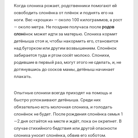
Когда слониха рожает, родственники помогают ей
освободить слонёнка от плёнок и поднять его на
ноги. Вес «крошки» — около 100 килограммов, а рост
— около метра. Не позднее получаса после
родов
слон
ёнок может идти за матерью. Слониха кормит
детёныша стоя и, чтобы накормить его, становится
над бугорком или другим возвышением. Слонёнок
забирается туда и ртом сосёт молоко. Слонихи,
родившие в первый раз, могут этого не сделать, и, не
дотянувшись до сосков мамы, детёныш начинает
плакать.
Опытные слонихи всегда приходят на помощь и
быстро успокаивают детёныша. Среди них
обязательно есть молочная слониха, и голодать
слонёнок не будет. После рождения слонёнка семья 1
—2 дня остаётся на месте и ждёт, пока он окрепнет. В
случае стихийного бедствия или другой опасности
слониха уносит слонёнка, обвив его хоботом.