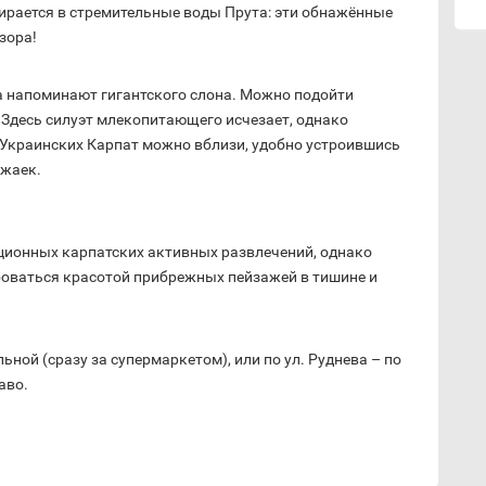
пирается в стремительные воды Прута: эти обнажённые
зора!
 напоминают гигантского слона. Можно подойти
. Здесь силуэт млекопитающего исчезает, однако
 Украинских Карпат можно вблизи, удобно устроившись
ужаек.
иционных карпатских активных развлечений, однако
юбоваться красотой прибрежных пейзажей в тишине и
ьной (сразу за супермаркетом), или по ул. Руднева – по
аво.