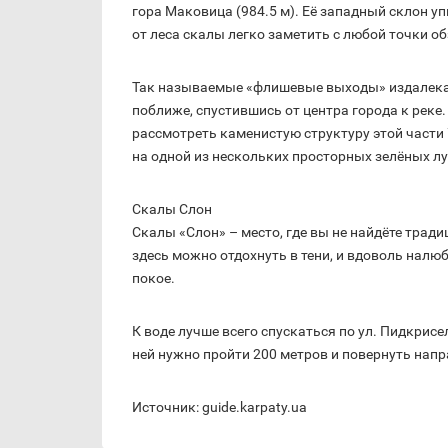
гора Маковица (984.5 м). Её западный склон у
от леса скалы легко заметить с любой точки об
Так называемые «флишевые выходы» издалека
поближе, спустившись от центра города к реке
рассмотреть каменистую структуру этой части
на одной из нескольких просторных зелёных л
Скалы Слон
Скалы «Слон» – место, где вы не найдёте трад
здесь можно отдохнуть в тени, и вдоволь нал
покое.
К воде лучше всего спускаться по ул. Пидкрисел
ней нужно пройти 200 метров и повернуть напр
Источник: guide.karpaty.ua