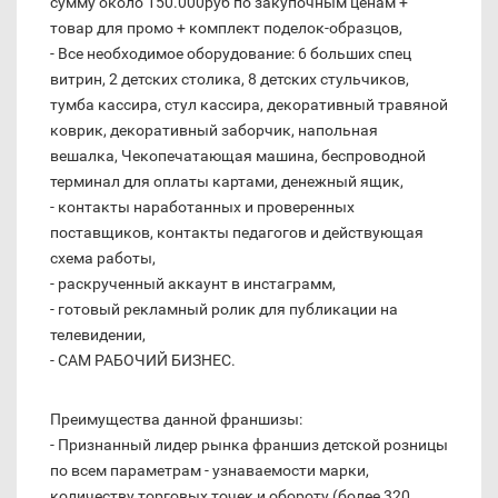
сумму около 150.000руб по закупочным ценам +
товар для промо + комплект поделок-образцов,
- Все необходимое оборудование: 6 больших спец
витрин, 2 детских столика, 8 детских стульчиков,
тумба кассира, стул кассира, декоративный травяной
коврик, декоративный заборчик, напольная
вешалка, Чекопечатающая машина, беспроводной
терминал для оплаты картами, денежный ящик,
- контакты наработанных и проверенных
поставщиков, контакты педагогов и действующая
схема работы,
- раскрученный аккаунт в инстаграмм,
- готовый рекламный ролик для публикации на
телевидении,
- САМ РАБОЧИЙ БИЗНЕС.
Преимущества данной франшизы:
- Признанный лидер рынка франшиз детской розницы
по всем параметрам - узнаваемости марки,
количеству торговых точек и обороту (более 320