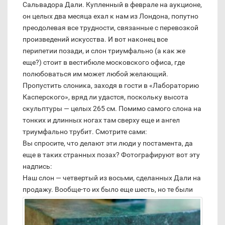
Сальвадора Дали. Купленный в феврале на аукционе,
он целых два месяца ехал к нам из Лондона, попутно
преодолевая все трудности, связанные с перевозкой
произведений искусства. И вот наконец все
перипетии позади, и слон триумфально (а как же
еще?) стоит в вестибюле московского офиса, где
полюбоваться им может любой желающий.
Пропустить слоника, заходя в гости в «Лабораторию
Касперского», вряд ли удастся, поскольку высота
скульптуры — целых 265 см. Помимо самого слона на
тонких и длинных ногах там сверху еще и ангел
триумфально трубит. Смотрите сами:
Вы спросите, что делают эти люди у постамента, да
еще в таких странных позах? Фотографируют вот эту
надпись:
Наш слон — четвертый из восьми, сделанных Дали на
продажу.
Вообще-то их было еще шесть, но те были