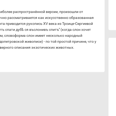
 наиболее распространённой версии, произошли от
ычно рассматривается как искусственно образованная
мента приводится рукопись XV века из Троице-Сергиевой
етъ спати дубѣ ся въслонивъ спитъ" (когда слон хочет
зом, словоформа слон имеет несколько народный
допетровской живописи) - по той простой причине, что у
оверного описания экзотических животных.