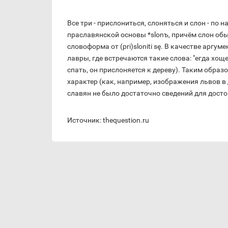
Все три - прислониться, слоняться и слон - по
праславянской основы *slonъ, причём слон об
словоформа от (pri)sloniti sę. В качестве аргу
лавры, где встречаются такие слова: "егда хощ
спать, он прислоняется к дереву). Таким обра
характер (как, например, изображения львов в 
славян не было достаточно сведений для дост
Источник: thequestion.ru