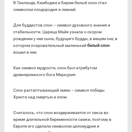
В Таиланде, Камбодже и Бирме белый слон стал
символом плодородия и ливней.
Для буддистов слон – символ духовного знания и
стабильности. Царица Майя узнала о скором
рождении у нее сына, будущего Будды, в вещем сне, в
котором очаровательный маленький
белый слон
вошел в нее.
Как символ мудрости, слон был атрибутом
древнеримского бога Меркурия.
Слон растаптывающий змею – символ победы
Христа над смертью и злом.
Считалось, что слон воздерживается от секса во
время длительной беременности самки, поэтому в
Европе его сделали символом целомудрия и