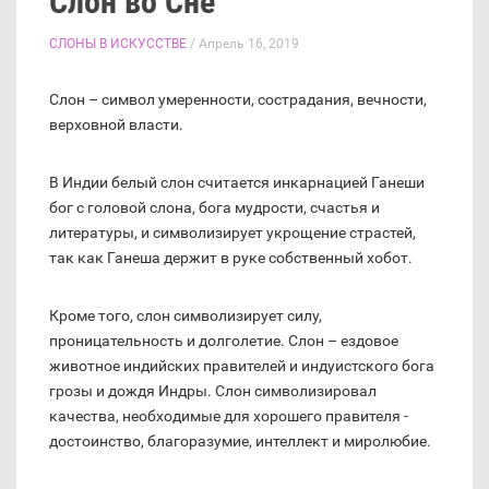
Слон во Сне
СЛОНЫ В ИСКУССТВЕ
/ Апрель 16, 2019
Слон – символ умеренности, сострадания, вечности,
верховной власти.
В Индии белый слон считается инкарнацией Ганеши
бог с головой слона, бога мудрости, счастья и
литературы, и символизирует укрощение страстей,
так как Ганеша держит в руке собственный хобот.
Кроме того, слон символизирует силу,
проницательность и долголетие. Слон – ездовое
животное индийских правителей и индуистского бога
грозы и дождя Индры. Слон символизировал
качества, необходимые для хорошего правителя -
достоинство, благоразумие, интеллект и миролюбие.