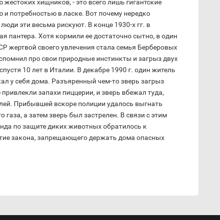
ю жестоких хищников, - это всего лишь гигантские
ю и потребностью в ласке. Вот почему нередко
юди эти весьма рискуют. В конце 1930-х гг. в
я пантера. Хотя кормили ее достаточно сытно, в один
ССР жертвой своего увлечения стала семья Берберовых
 вспомнил про свои природные инстинкты и загрыз двух
устя 10 лет в Италии. В декабре 1990 г. один житель
ал у себя дома. Разъяренный чем-то зверь загрыз
 привлекли запахи пиццерии, и зверь вбежал туда,
елей. Прибывшей вскоре полиции удалось выгнать
газа, а затем зверь был застрелен. В связи с этим
нда по защите диких животных обратилось к
ятие закона, запрещающего держать дома опасных