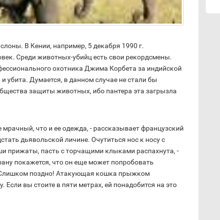
лоны. В Кении, например, 5 декабря 1990 г.
овек. Среди животных-убийц есть свои рекордсмены.
офессионального охотника Джима Корбета за индийской
и убита. Думается, в данном случае не стали бы
бщества защиты животных, ибо пантера эта загрызла
 мрачный, что и ее одежда, - рассказывает французский
дстать дьявольской личине. Очутиться нос к носу с
ши прижаты, пасть с торчащими клыками распахнута, -
фану покажется, что он еще может попробовать
. Слишком поздно! Атакующая кошка прыжком
 Если вы стоите в пяти метрах, ей понадобится на это