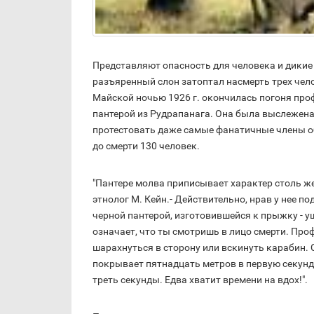
Представляют опасность для человека и дикие с
разъяренный слон затоптал насмерть трех чел
Майской ночью 1926 г. окончилась погоня пр
пантерой из Рудрапанага. Она была выслежена 
протестовать даже самые фанатичные члены о
до смерти 130 человек.
"Пантере молва приписывает характер столь же
этнолог М. Кейн.- Действительно, нрав у нее по
черной пантерой, изготовившейся к прыжку - у
означает, что ты смотришь в лицо смерти. Про
шарахнуться в сторону или вскинуть карабин
покрывает пятнадцать метров в первую секунду.
треть секунды. Едва хватит времени на вдох!".