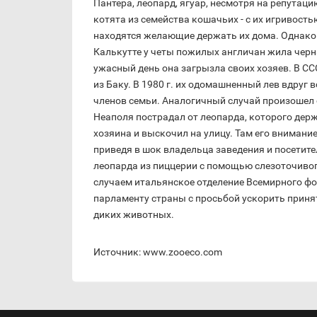
Пантера, леопард, ягуар, несмотря на репутаци
котята из семейства кошачьих - с их игривость
находятся желающие держать их дома. Однако л
Калькутте у четы пожилых англичан жила черна
ужасный день она загрызла своих хозяев. В С
из Баку. В 1980 г. их одомашненный лев вдруг
членов семьи. Аналогичный случай произошел сп
Неаполя пострадал от леопарда, которого держ
хозяина и выскочил на улицу. Там его внимание
приведя в шок владельца заведения и посетит
леопарда из пиццерии с помощью слезоточивого 
случаем итальянское отделение Всемирного фо
парламенту страны с просьбой ускорить прин
диких животных.
Источник: www.zooeco.com