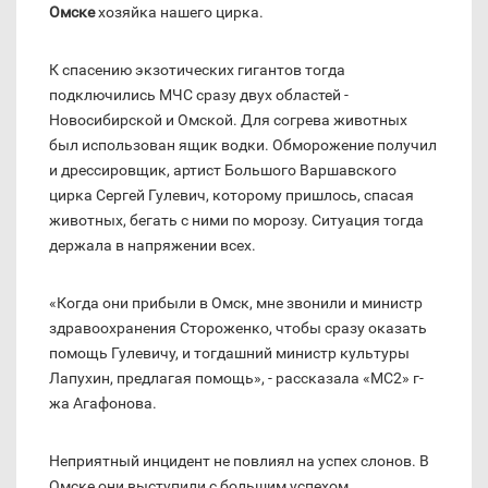
Омске
хозяйка нашего цирка.
К спасению экзотических гигантов тогда
подключились МЧС сразу двух областей -
Новосибирской и Омской. Для согрева животных
был использован ящик водки. Обморожение получил
и дрессировщик, артист Большого Варшавского
цирка Сергей Гулевич, которому пришлось, спасая
животных, бегать с ними по морозу. Ситуация тогда
держала в напряжении всех.
«Когда они прибыли в Омск, мне звонили и министр
здравоохранения Стороженко, чтобы сразу оказать
помощь Гулевичу, и тогдашний министр культуры
Лапухин, предлагая помощь», - рассказала «МС2» г-
жа Агафонова.
Неприятный инцидент не повлиял на успех слонов. В
Омске они выступили с большим успехом.