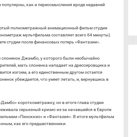
е популярны, как и переосмысления вроде недавней
вертый полнометражный анимационный фильм студии
ронометраж мультфильма составляет всего 64 минуты).
те студии после финансовых потерь «Фантазии».
 слоненок Джамбо, у которого были необычайно
рителей, мать слоненка нападает на дрессировщика и
вится изгоем, а его единственным другом остается
енок убеждается, что умеет летать, и, вернувшись в
«Дамбо» короткометражку, но в итоге глава студии
реживала серьезный кризис из-за начавшейся в Европе
фильмам «Пиноккио» и «Фантазия». В итоге мультфильм
нным, как его предшественники.