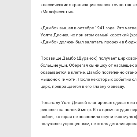
классические экранизации сказок точно так ж
«Малефисенты».
«Дамбо» вышел в октябре 1941 года. Это чет
Уолта Диснея, но при этом самый короткий (х
«Дамбо» должен был залатать прорехи в бюдже
Прозвище Дамбо (Дурачок) получает цирковой
большие уши. Оберегая сынишку от насмешек з
оказывается в клетке. Дамбо постепенно стано
мышонок Тимоти. После некоторых событий слон
цирк, превращается в его главную звезду.
Поначалу Уолт Дисней планировал сделать из 
решился на полный метр. В то время студия пе
войны, которая не позволила окупиться мульт
получился упрощенным, не столь детализирова