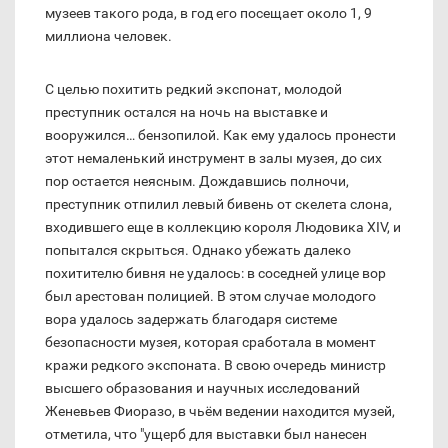
музеев такого рода, в год его посещает около 1, 9
миллиона человек.
С целью похитить редкий экспонат, молодой
преступник остался на ночь на выставке и
вооружился… бензопилой. Как ему удалось пронести
этот немаленький инструмент в залы музея, до сих
пор остается неясным. Дождавшись полночи,
преступник отпилил левый бивень от скелета слона,
входившего еще в коллекцию короля Людовика XIV, и
попытался скрыться. Однако убежать далеко
похитителю бивня не удалось: в соседней улице вор
был арестован полицией. В этом случае молодого
вора удалось задержать благодаря системе
безопасности музея, которая сработала в момент
кражи редкого экспоната. В свою очередь министр
высшего образования и научных исследований
Женевьев Фиоразо, в чьём ведении находится музей,
отметила, что "ущерб для выставки был нанесен